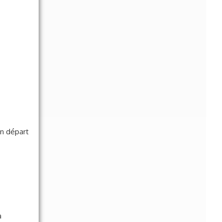
on départ
à
tion