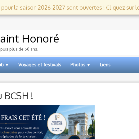
 pour la saison 2026-2027 sont ouvertes ! Cliquez sur le l
aint Honoré
epuis plus de 50 ans.
lub
Voyages et festivals
Photos
Liens
▼
▼
au BCSH !