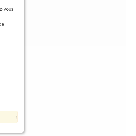
ez-vous
 de
n
×