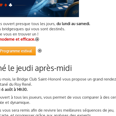
ns ouvert presque tous les jours,
du lundi au samedi.
s bridgesques qui vous sont destinés.
e vous en trouver un !
moderne et efficace.
Programme estival
é le jeudi après-midi
u mois, le Bridge Club Saint-Honoré vous propose un grand rende
ltané du Roy René.
i 6 août à 14h30.
ouvert à tous les joueurs, vous permet de vous comparer à des ce
ale et dynamique.
 vous sera remis afin de revivre les meilleures séquences de jeu,
carte, et progresser grâce aux analyses des experts.