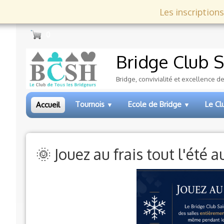
Les inscriptions
0
Bridge Club
S
Bridge, convivialité et excellence d
Tournois
Ecole de Bridge
Le C
Accueil
▼
▼
🌞 Jouez au frais tout l'été 