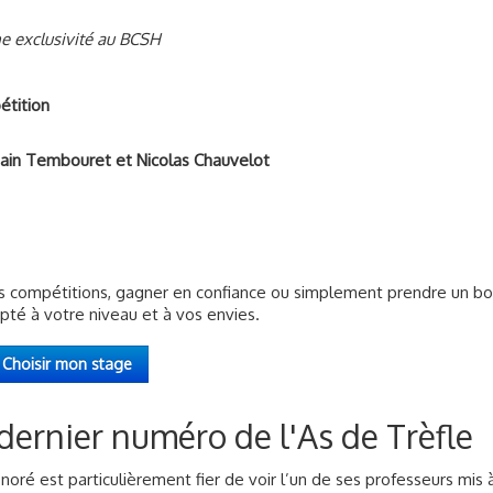
e exclusivité au BCSH
tition
omain Tembouret et Nicolas Chauvelot
os compétitions, gagner en confiance ou simplement prendre un b
té à votre niveau et à vos envies.
Choisir mon stage
 dernier numéro de l'As de Trèfle
noré est particulièrement fier de voir l’un de ses professeurs mis 
éro de mai 2026 de
L’As de Trèfle
, le magazine officiel de la Fédéra