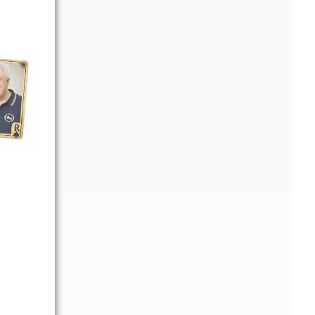
 de
uelques-
nseils