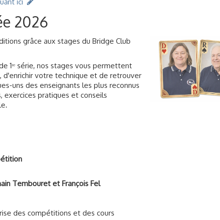
quant ici
rée 2026
ditions grâce aux stages du Bridge Club
e 1ʳᵉ série, nos stages vous permettent de consolider vos acquis,
et de retrouver rapidement vos meilleurs réflexes. Encadrés par q
 ils alternent jeu de la carte, enchères, exercices pratiques et co
le.
tition
ain Tembouret et François Fel
rise des compétitions et des cours