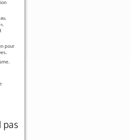
au,
»,
t
en pour
ues.
asme.
e
d pas