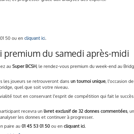
3 01 50 ou en
cliquant ic
i
.
i premium du samedi après-midi
ipez au
Super BCSH
, le rendez-vous premium du week-end au Bridg
us les joueurs se retrouveront dans
un tournoi unique
, l'occasion de
ridge, quel que soit votre niveau.
vialité tout en conservant l'esprit de compétition qui fait le succè
participant recevra un
livret exclusif de 32 donnes commentées
, u
analyser les donnes et continuer à progresser.
en paire au
01 45 53 01 50
ou en
cliquant ici
.