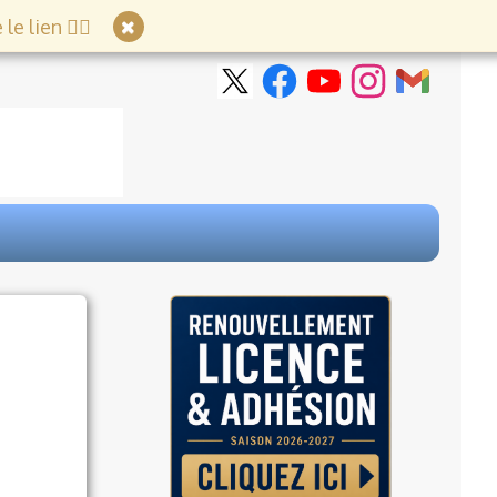
e lien 👇🏻