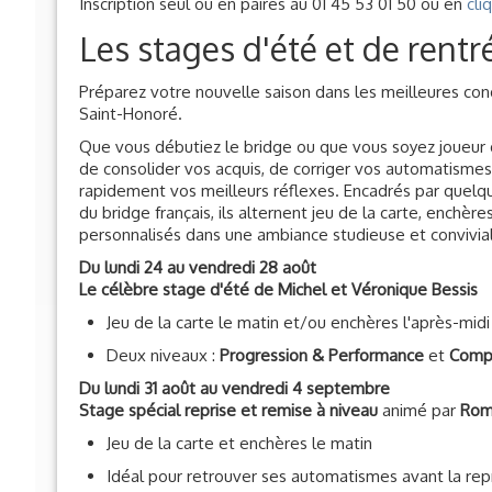
Inscription seul ou en paires au 01 45 53 01 50 ou en
cli
Les stages d'été et de rent
Préparez votre nouvelle saison dans les meilleures con
Saint-Honoré.
Que vous débutiez le bridge ou que vous soyez joueur d
corriger vos automatismes, d'enrichir votre technique 
uns des enseignants les plus reconnus du bridge français,
personnalisés dans une ambiance studieuse et convivia
Du lundi 24 au vendredi 28 août
Le célèbre stage d'été de Michel et Véronique Bessis
Jeu de la carte le matin et/ou enchères l'après-midi
Deux niveaux :
Progression & Performance
et
Compé
Du lundi 31 août au vendredi 4 septembre
Stage spécial reprise et remise à niveau
animé par
Rom
Jeu de la carte et enchères le matin
Idéal pour retrouver ses automatismes avant la rep
Du lundi 7 au vendredi 11 septembre