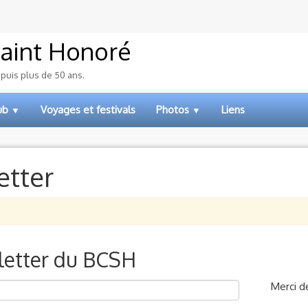
aint Honoré
epuis plus de 50 ans.
lub
Voyages et festivals
Photos
Liens
▼
▼
etter
sletter du BCSH
Merci de