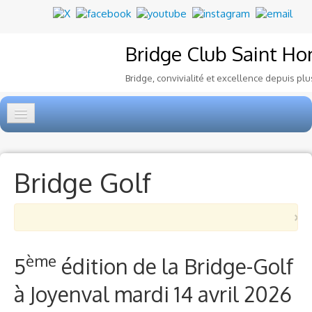
Bridge Club
Saint Ho
Bridge, convivialité et excellence depuis plu
Accueil
Tournois
▼
Bridge Golf
Ecole de Bridge
▼
×
Le Club
▼
ème
5
édition de la Bridge-Golf
Voyages et festivals
à Joyenval mardi 14 avril 2026
Photos
▼