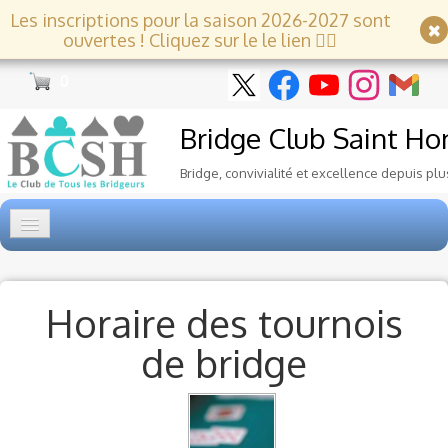
Les inscriptions pour la saison 2026-2027 sont
ouvertes ! Cliquez sur le le lien 👇🏻
0
Bridge Club
Saint Ho
Bridge, convivialité et excellence depuis plu
Accueil
Tournois
▼
Horaire des tournois
de bridge
Ecole de Bridge
▼
Le Club
▼
Voyages et festivals