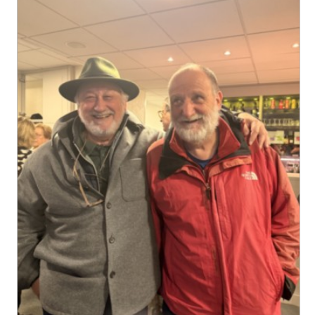
Voyages et festivals
Photos
▼
Liens