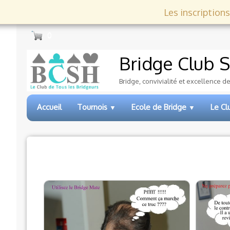
Les inscriptions
0
Bridge Club
S
Bridge, convivialité et excellence d
Accueil
Tournois
Ecole de Bridge
Le C
▼
▼