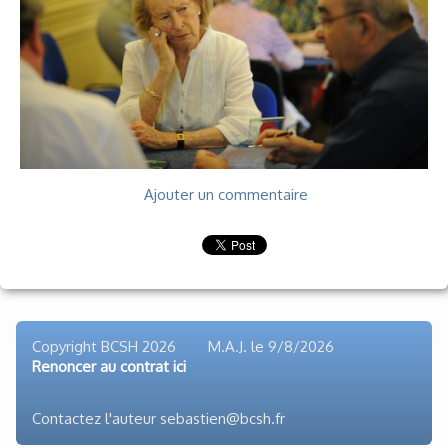
Voyages et festivals
Photos
▼
Liens
Ajouter un commentaire
Copyright BCSH 2026 M.A.J. le
9/8/2026
Renoncer au contrat ici
Contactez l'auteur sebastien@bcsh.fr