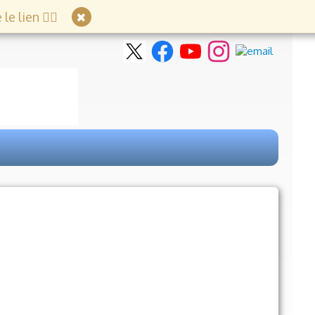
e lien 👇🏻