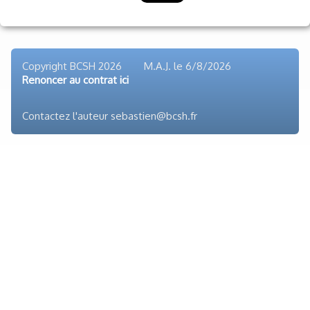
Voyages et festivals
Photos
▼
Liens
Copyright BCSH 2026 M.A.J. le
6/8/2026
Renoncer au contrat ici
Contactez l'auteur sebastien@bcsh.fr