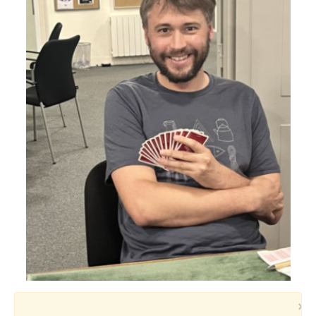
Voyages et festivals
Photos
▼
Liens
×