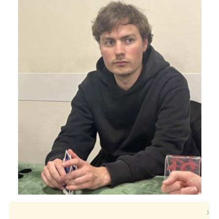
Voyages et festivals
Photos
▼
Liens
×