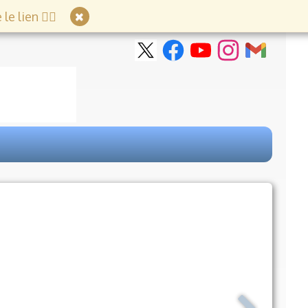
e lien 👇🏻