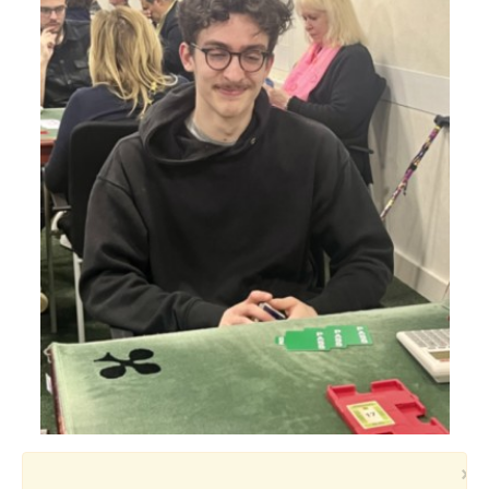
Voyages et festivals
Photos
▼
Liens
×