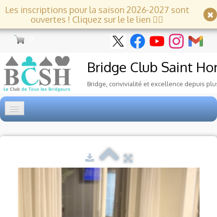
Les inscriptions pour la saison 2026-2027 sont
ouvertes ! Cliquez sur le le lien 👇🏻
0
Bridge Club
Saint Ho
Bridge, convivialité et excellence depuis plu
Accueil
Tournois
▼
Ecole de Bridge
▼
Le Club
▼