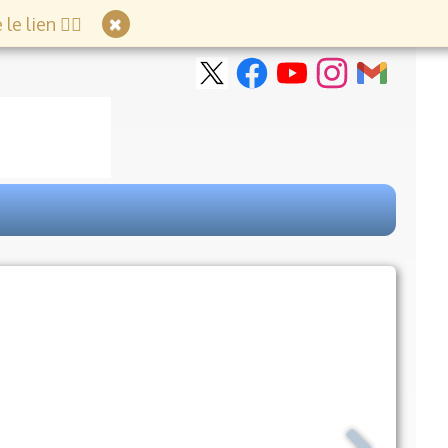
e lien 👇🏻