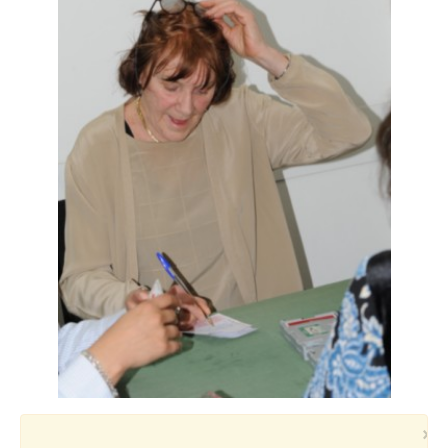
Voyages et festivals
Photos
▼
Liens
×