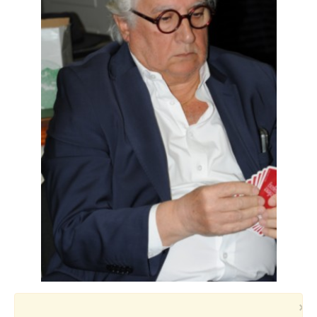
Voyages et festivals
Photos
▼
Liens
×