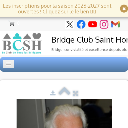
Les inscriptions pour la saison 2026-2027 sont
ouvertes ! Cliquez sur le le lien 👇🏻
0
Bridge Club
Saint Ho
Bridge, convivialité et excellence depuis plu
Accueil
Tournois
▼
Ecole de Bridge
▼
Le Club
▼