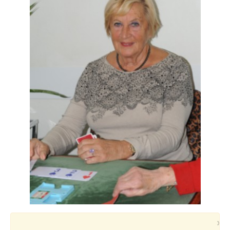
Voyages et festivals
Photos
▼
Liens
×