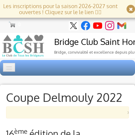
Les inscriptions pour la saison 2026-2027 sont
ouvertes ! Cliquez sur le le lien 👇🏻
0
Bridge Club
Saint Ho
Bridge, convivialité et excellence depuis plu
Accueil
Tournois
▼
Coupe Delmouly 2022
Ecole de Bridge
▼
×
Le Club
▼
ème
16
édition de la