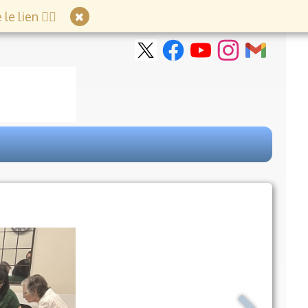
e lien 👇🏻