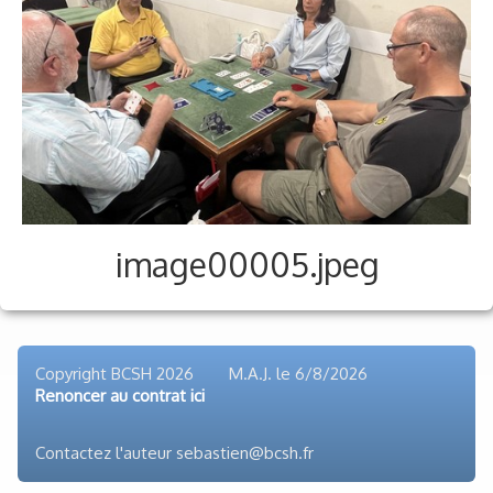
Voyages et festivals
Photos
▼
Liens
image00005.jpeg
Copyright BCSH 2026 M.A.J. le
6/8/2026
Renoncer au contrat ici
Contactez l'auteur sebastien@bcsh.fr