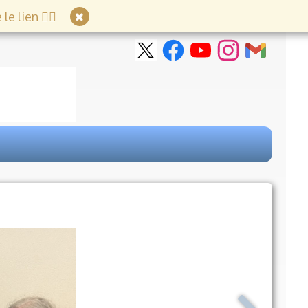
e lien 👇🏻