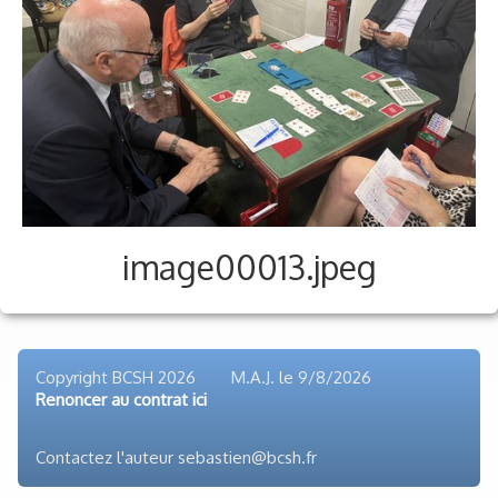
Voyages et festivals
Photos
▼
Liens
image00013.jpeg
Copyright BCSH 2026 M.A.J. le
9/8/2026
Renoncer au contrat ici
Contactez l'auteur sebastien@bcsh.fr