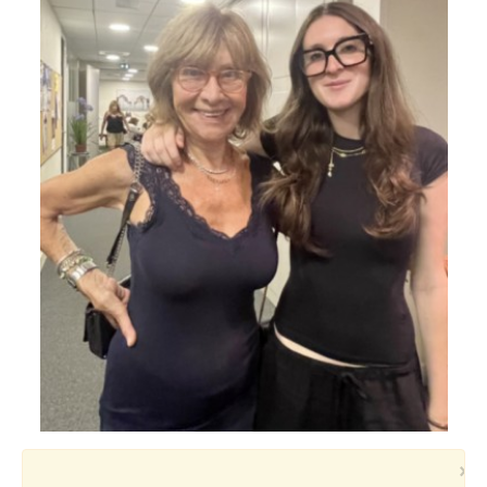
Voyages et festivals
Photos
▼
Liens
×