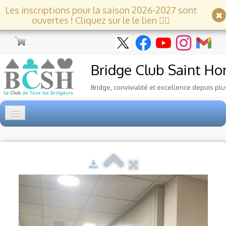
Les inscriptions pour la saison 2026-2027 sont
ouvertes ! Cliquez sur le le lien 👇🏻
0
Bridge Club
Saint Ho
Bridge, convivialité et excellence depuis plu
Accueil
Tournois
▼
Ecole de Bridge
▼
Le Club
▼