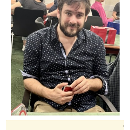
Voyages et festivals
Photos
▼
Liens
×