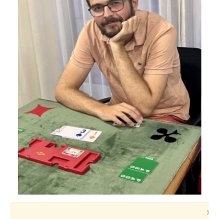
Voyages et festivals
Photos
▼
Liens
×