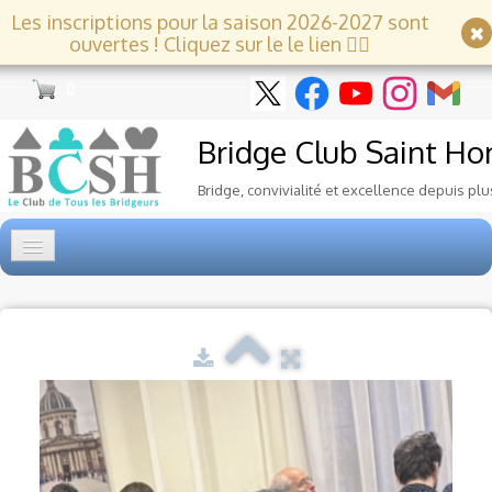
Les inscriptions pour la saison 2026-2027 sont
ouvertes ! Cliquez sur le le lien 👇🏻
0
Bridge Club
Saint Ho
Bridge, convivialité et excellence depuis plu
Accueil
Tournois
▼
Ecole de Bridge
▼
Le Club
▼