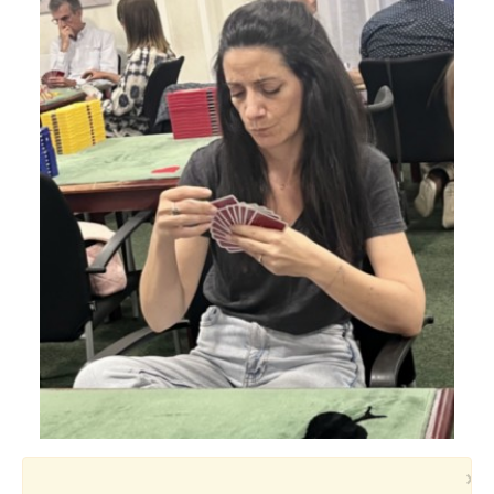
Voyages et festivals
Photos
▼
Liens
×