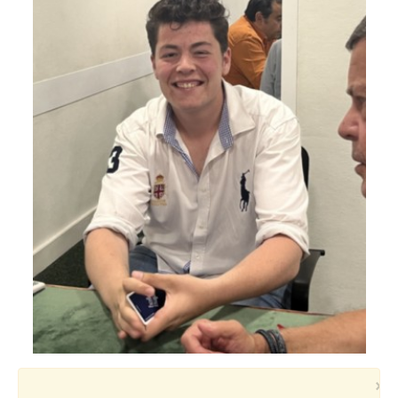
Voyages et festivals
Photos
▼
Liens
×