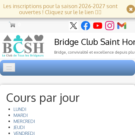
Les inscriptions pour la saison 2026-2027 sont
ouvertes ! Cliquez sur le le lien 👇🏻
0
Bridge Club
Saint Ho
Bridge, convivialité et excellence depuis plu
Accueil
Tournois
▼
Cours par jour
Ecole de Bridge
▼
LUNDI
MARDI
Le Club
MERCREDI
▼
JEUDI
VENDREDI