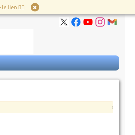
e lien 👇🏻
×