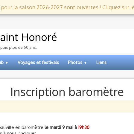
 pour la saison 2026-2027 sont ouvertes ! Cliquez sur le l
aint Honoré
epuis plus de 50 ans.
lub
Voyages et festivals
Photos
Liens
▼
▼
Inscription baromètre
 Deauville en baromètre
le mardi 9 mai à
19h30
 à nous l'indiquer.