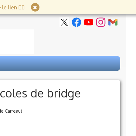
e lien 👇🏻
coles de bridge
ie Carreau)