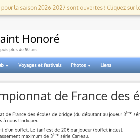
 pour la saison 2026-2027 sont ouvertes ! Cliquez sur le l
aint Honoré
epuis plus de 50 ans.
lub
Voyages et festivals
Photos
Liens
▼
▼
ampionnat de France des é
ème
nnat de France des écoles de bridge (du débutant au joueur 3
sér
 à nous l'indiquer.
it d'un buffet. Le tarif est de 20€ par joueur (buffet inclus).
ème
 classement maximum de 3
série Carreau.