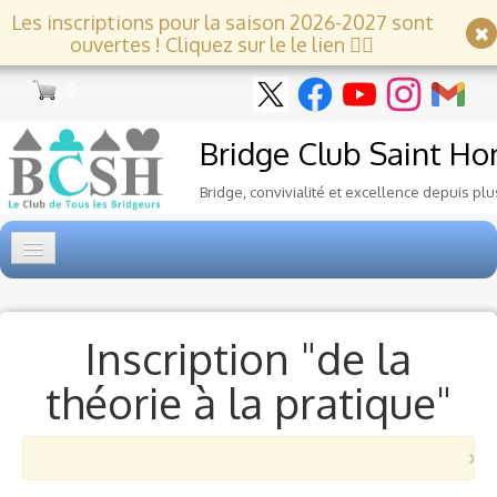
Les inscriptions pour la saison 2026-2027 sont
ouvertes ! Cliquez sur le le lien 👇🏻
0
Bridge Club
Saint Ho
Bridge, convivialité et excellence depuis plu
Accueil
Tournois
▼
Inscription "de la
théorie à la pratique"
Ecole de Bridge
▼
Le Club
▼
×