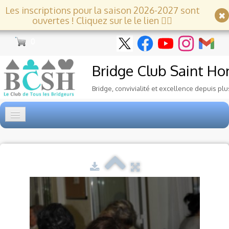
Les inscriptions pour la saison 2026-2027 sont
ouvertes ! Cliquez sur le le lien 👇🏻
0
Bridge Club
Saint Ho
Bridge, convivialité et excellence depuis plu
Accueil
Tournois
▼
Ecole de Bridge
▼
Le Club
▼