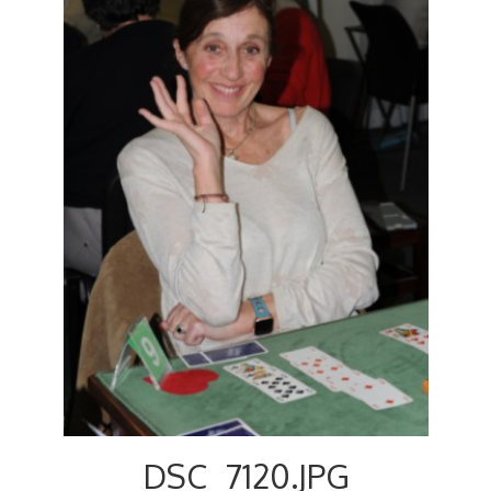
Voyages et festivals
Photos
▼
Liens
DSC_7120.JPG