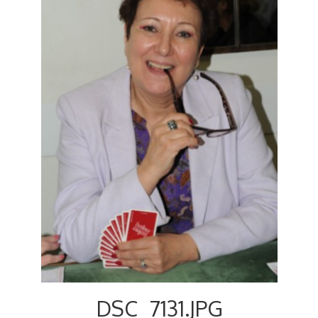
Voyages et festivals
Photos
▼
Liens
DSC_7131.JPG