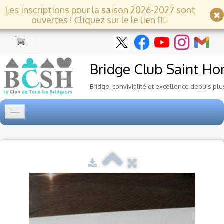
Les inscriptions pour la saison 2026-2027 sont
ouvertes ! Cliquez sur le le lien 👇🏻
0
Bridge Club
Saint Ho
Bridge, convivialité et excellence depuis plu
Accueil
Tournois
▼
Ecole de Bridge
▼
Le Club
▼