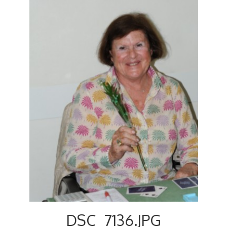
Voyages et festivals
Photos
▼
Liens
DSC_7136.JPG