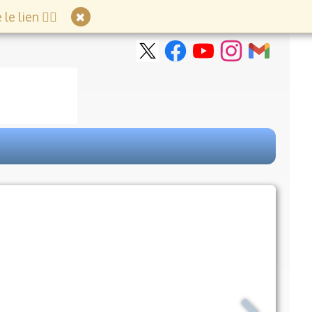
e lien 👇🏻