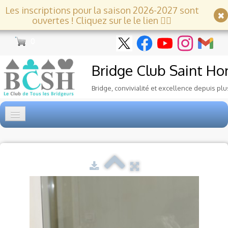
Les inscriptions pour la saison 2026-2027 sont
ouvertes ! Cliquez sur le le lien 👇🏻
0
Bridge Club
Saint Ho
Bridge, convivialité et excellence depuis plu
Accueil
Tournois
▼
Ecole de Bridge
▼
Le Club
▼