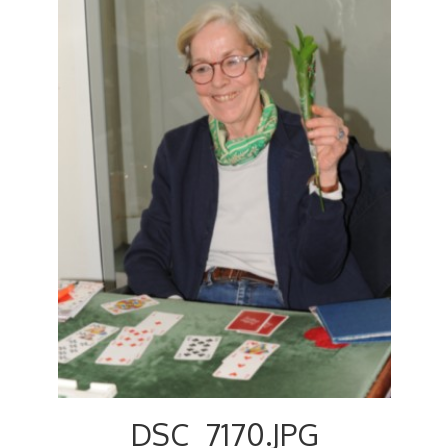
Voyages et festivals
Photos
▼
Liens
DSC_7170.JPG