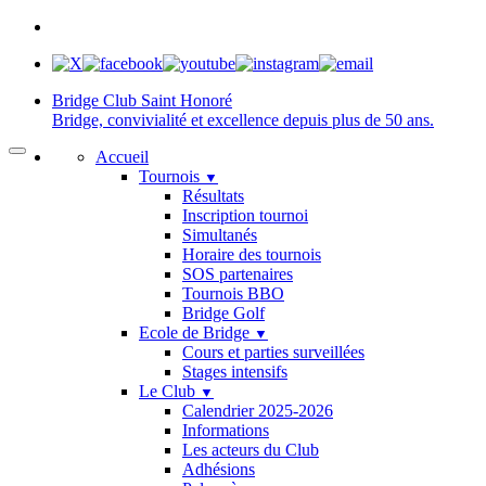
Bridge Club
Saint Honoré
Bridge, convivialité et excellence depuis plus de 50 ans.
Accueil
Tournois
▼
Résultats
Inscription tournoi
Simultanés
Horaire des tournois
SOS partenaires
Tournois BBO
Bridge Golf
Ecole de Bridge
▼
Cours et parties surveillées
Stages intensifs
Le Club
▼
Calendrier 2025-2026
Informations
Les acteurs du Club
Adhésions