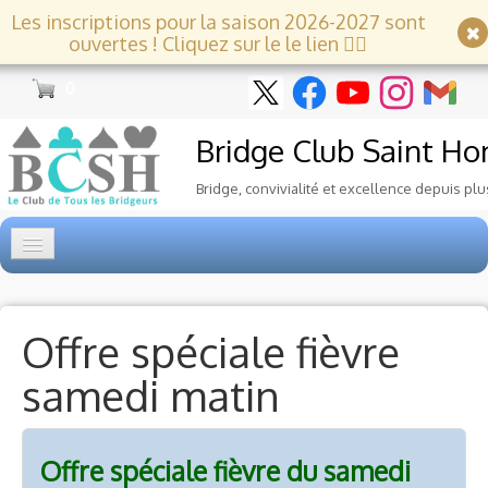
Les inscriptions pour la saison 2026-2027 sont
ouvertes ! Cliquez sur le le lien 👇🏻
0
Bridge Club
Saint Ho
Bridge, convivialité et excellence depuis plu
Accueil
Tournois
▼
Offre spéciale fièvre
samedi matin
Ecole de Bridge
▼
Le Club
▼
Offre spéciale fièvre du samedi
Voyages et festivals