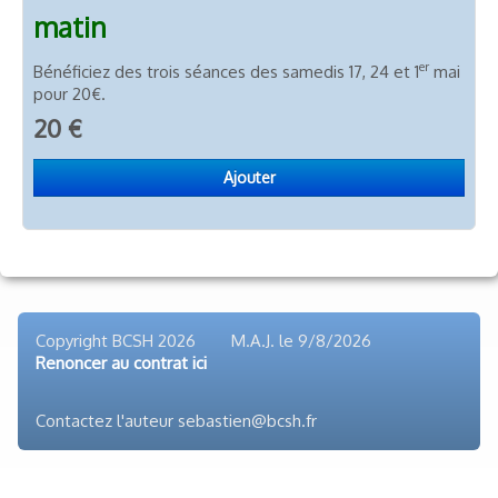
matin
Photos
▼
er
Bénéficiez des trois séances des samedis 17, 24 et 1
mai
pour 20€.
Liens
20 €
Ajouter
Copyright BCSH 2026 M.A.J. le
9/8/2026
Renoncer au contrat ici
Contactez l'auteur sebastien@bcsh.fr