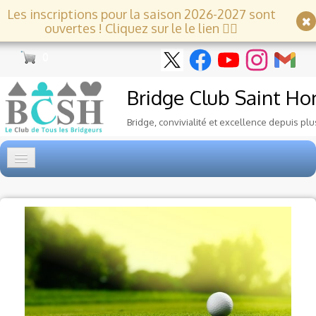
Les inscriptions pour la saison 2026-2027 sont
ouvertes ! Cliquez sur le le lien 👇🏻
0
Bridge Club
Saint Ho
Bridge, convivialité et excellence depuis plu
Accueil
Tournois
▼
Ecole de Bridge
▼
Le Club
▼
Voyages et festivals