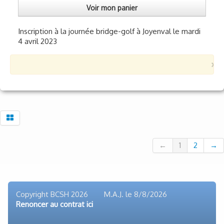
Voir mon panier
Inscription à la journée bridge-golf à Joyenval le mardi
4 avril 2023
×
←
1
2
→
Copyright BCSH 2026 M.A.J. le
8/8/2026
Renoncer au contrat ici