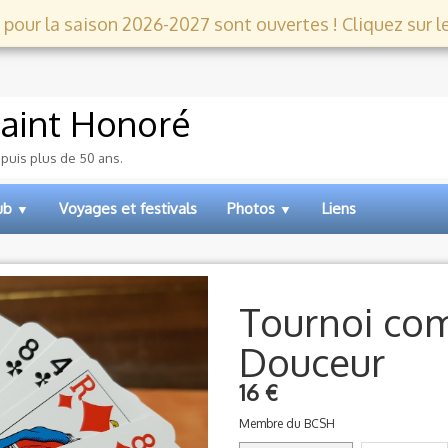
 pour la saison 2026-2027 sont ouvertes ! Cliquez sur le l
aint Honoré
epuis plus de 50 ans.
lub
Voyages et festivals
Photos
Liens
▼
▼
Tournoi co
Douceur
16 €
Membre du BCSH