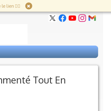
e lien 👇🏻
mmenté Tout En