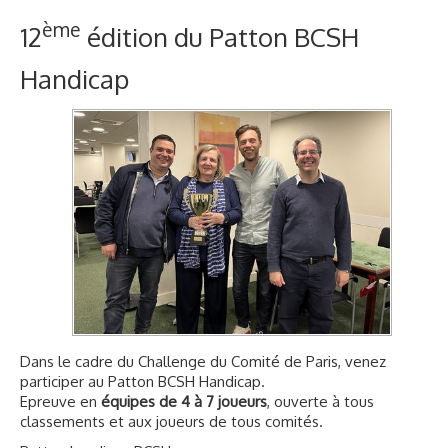
Voyages et festivals
ème
12
édition du Patton BCSH
Photos
▼
Handicap
Liens
Dans le cadre du Challenge du Comité de Paris, venez
participer au Patton BCSH Handicap.
Epreuve en
équipes de 4 à 7 joueurs
, ouverte à tous
classements et aux joueurs de tous comités.