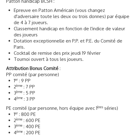
Patton handicap BCSH :
Epreuve en Patton Américain (vous changez
d'adversaire toute les deux ou trois donnes) par équipe
de 4 à 7 joueurs.
Classement handicap en fonction de l'indice de valeur
des joueurs
Dotation exceptionnelle en P.P. et P.E. du Comité de
Paris.
Cocktail de remise des prix jeudi 19 février
Tournoi ouvert à tous les joueurs.
Attribution Bonus Comité
:
PP comité (par personne)
er
1
: 9 PP
ème
2
: 7 PP
ème
3
: 5 PP
ème
4
: 3 PP
ères
PE comité (par personne, hors équipe avec 1
séries)
er
1
: 800 PE
ème
2
: 600 PE
ème
3
: 400 PE
ème
4
: 200 PE