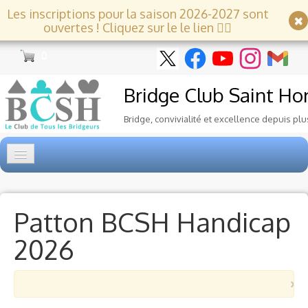
Les inscriptions pour la saison 2026-2027 sont
ouvertes ! Cliquez sur le le lien 👇🏻
0
Bridge Club
Saint Ho
Bridge, convivialité et excellence depuis plu
Accueil
Tournois
▼
Patton BCSH Handicap
2026
Ecole de Bridge
▼
Le Club
▼
×