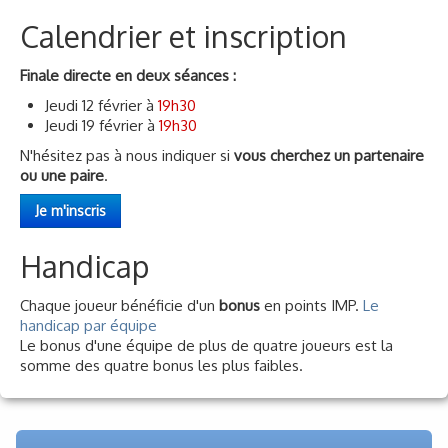
Calendrier et inscription
Finale directe en deux séances :
Jeudi 12 février à
19h30
Jeudi 19 février à
19h30
N'hésitez pas à nous indiquer si
vous cherchez un partenaire
ou une paire
.
Je m'inscris
Handicap
Chaque joueur bénéficie d'un
bonus
en points IMP.
Le
handicap par équipe
Le bonus d'une équipe de plus de quatre joueurs est la
somme des quatre bonus les plus faibles.