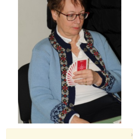
Voyages et festivals
Photos
▼
Liens
×