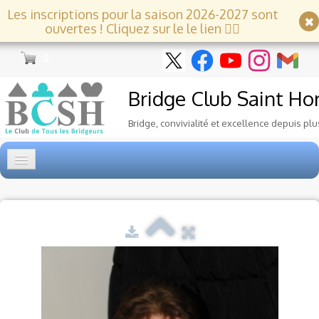
Les inscriptions pour la saison 2026-2027 sont
ouvertes ! Cliquez sur le le lien 👇🏻
0
Bridge Club
Saint Ho
Bridge, convivialité et excellence depuis plu
Accueil
Tournois
▼
Ecole de Bridge
▼
Le Club
▼