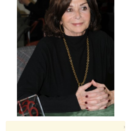
Voyages et festivals
Photos
▼
Liens
×