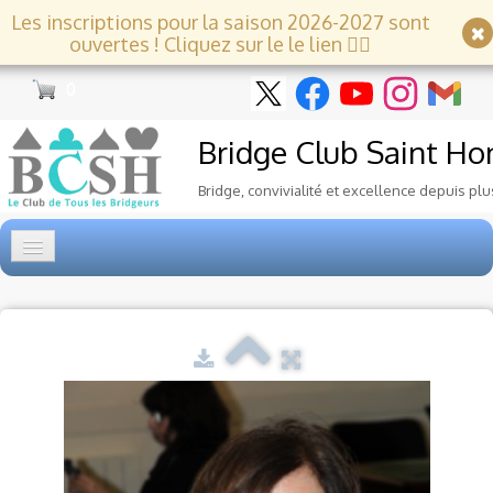
Les inscriptions pour la saison 2026-2027 sont
ouvertes ! Cliquez sur le le lien 👇🏻
0
Bridge Club
Saint Ho
Bridge, convivialité et excellence depuis plu
Accueil
Tournois
▼
Ecole de Bridge
▼
Le Club
▼