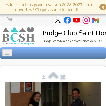
Les inscriptions pour la saison 2026-2027 sont
ouvertes ! Cliquez sur le le lien 👇🏻
0
Bridge Club
Saint Ho
Bridge, convivialité et excellence depuis plu
Accueil
Tournois
▼
Ecole de Bridge
▼
Le Club
▼