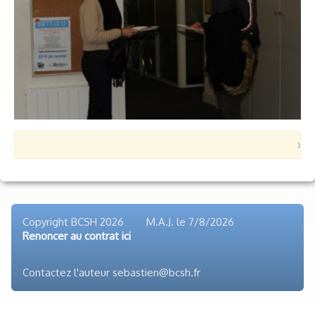
Voyages et festivals
Photos
▼
Liens
×
Copyright BCSH 2026 M.A.J. le
7/8/2026
Renoncer au contrat ici
Contactez l'auteur sebastien@bcsh.fr