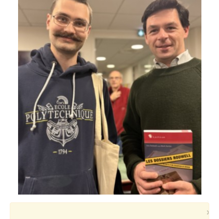
Voyages et festivals
Photos
▼
Liens
×