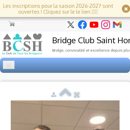
Les inscriptions pour la saison 2026-2027 sont
ouvertes ! Cliquez sur le le lien 👇🏻
0
Bridge Club
Saint Ho
Bridge, convivialité et excellence depuis plu
Accueil
Tournois
▼
Ecole de Bridge
▼
Le Club
▼