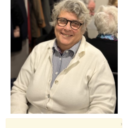
Voyages et festivals
Photos
▼
Liens
×