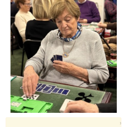
Voyages et festivals
Photos
▼
Liens
×