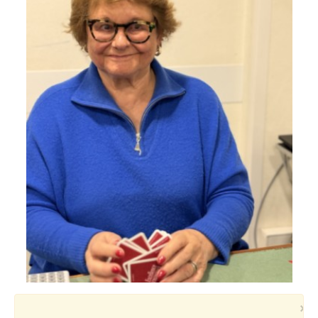
Voyages et festivals
Photos
▼
Liens
×