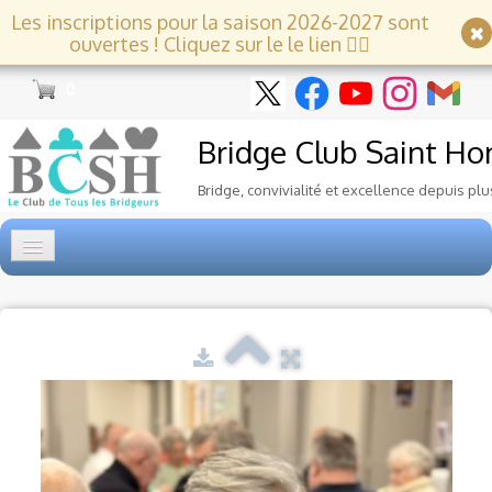
Les inscriptions pour la saison 2026-2027 sont
ouvertes ! Cliquez sur le le lien 👇🏻
0
Bridge Club
Saint Ho
Bridge, convivialité et excellence depuis plu
Accueil
Tournois
▼
Ecole de Bridge
▼
Le Club
▼