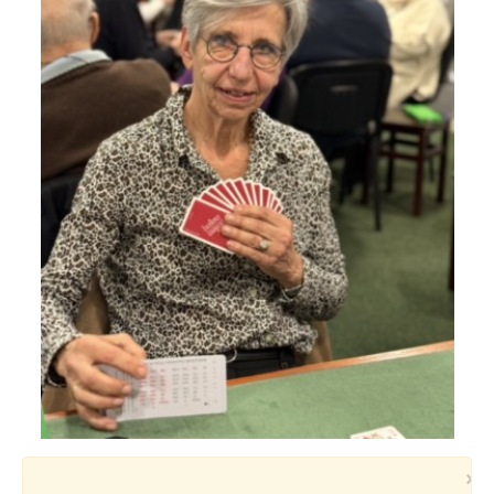
Voyages et festivals
Photos
▼
Liens
×